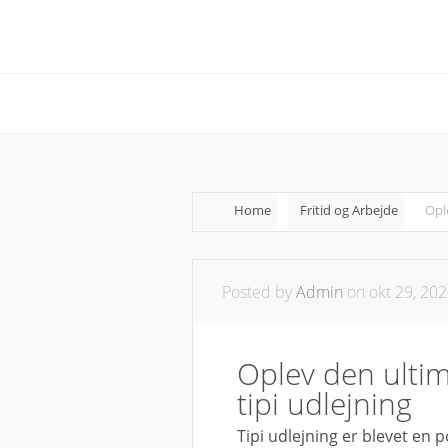
Home
Fritid og Arbejde
Opl
Posted by
Admin
on okt 29, 202
Oplev den ulti
tipi udlejning
Tipi udlejning er blevet en p