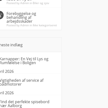
Posted by
Admin
in
Biler og sjov
Forebyggelse og
AN
5
behandling af
arbejdsskader
Posted by
Admin
in
Ikke kategoriseret
neste indlæg
Karnapper: En Vej til Lys og
Rumfølelse i Boligen
ril 2026
Vigtigheden af service af
bådmotorer
ril 2026
Find det perfekte spisebord
nær Aalborg