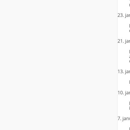
23. j
21. j
13. j
10. j
7. ja