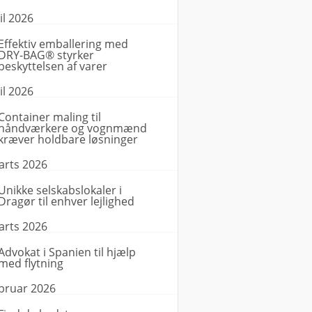
il 2026
Effektiv emballering med
DRY-BAG® styrker
beskyttelsen af varer
il 2026
Container maling til
håndværkere og vognmænd
kræver holdbare løsninger
arts 2026
Unikke selskabslokaler i
Dragør til enhver lejlighed
arts 2026
Advokat i Spanien til hjælp
med flytning
ebruar 2026