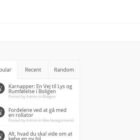
pular
Recent
Random
Karnapper: En Vej til Lys og
ØR
5
Rumfølelse i Boligen
Posted by
Admin
in
Boligen
Fordelene ved at gå med
ØR
3
en rollator
Posted by
Admin
in
Ikke kategoriseret
Alt, hvad du skal vide om at
ØN
4
købe en ny bil