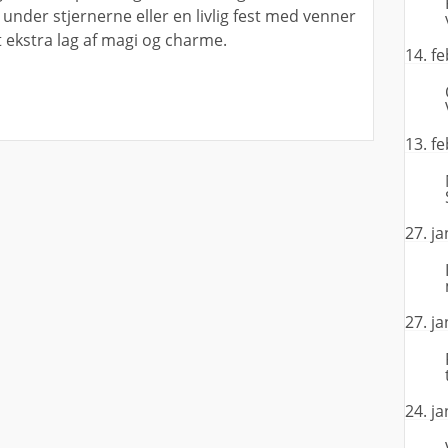
under stjernerne eller en livlig fest med venner
e et ekstra lag af magi og charme.
14. f
13. f
27. j
27. j
24. j