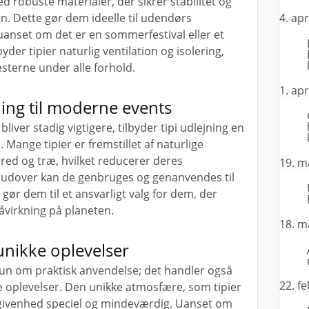
d robuste materialer, der sikrer stabilitet og
n. Dette gør dem ideelle til udendørs
4. apr
anset om det er en sommerfestival eller et
yder tipier naturlig ventilation og isolering,
æsterne under alle forhold.
1. apr
ing til moderne events
liver stadig vigtigere, tilbyder tipi udlejning en
. Mange tipier er fremstillet af naturlige
ed og træ, hvilket reducerer deres
19. m
rudover kan de genbruges og genanvendes til
 gør dem til et ansvarligt valg for dem, der
åvirkning på planeten.
18. m
nikke oplevelser
 kun om praktisk anvendelse; det handler også
22. f
 oplevelser. Den unikke atmosfære, som tipier
givenhed speciel og mindeværdig. Uanset om