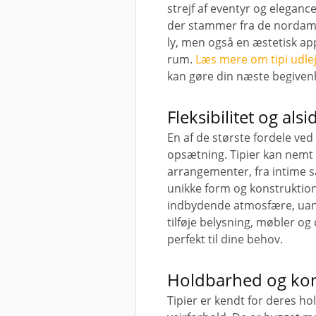
strejf af eventyr og eleganc
der stammer fra de nordamer
ly, men også en æstetisk ap
rum.
Læs mere om tipi udle
kan gøre din næste begiven
Fleksibilitet og als
En af de største fordele ved t
opsætning. Tipier kan nemt t
arrangementer, fra intime s
unikke form og konstruktion
indbydende atmosfære, uans
tilføje belysning, møbler og
perfekt til dine behov.
Holdbarhed og kom
Tipier er kendt for deres ho