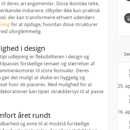
e til deres arrangementer. Disse ikoniske telte,
ikanske indianere, tilbyder ikke kun praktisk
pel, der kan transformere ethvert udendørs
M
0
jning
for at opdage, hvordan disse strukturer
hed uforglemmelig.
idighed i design
Se
ipi udlejning er fleksibiliteten i design og
ilpasses forskellige temaer og størrelser af
ammenkomster til store festivaler. Deres
 gør det muligt at skabe en hyggelig og
et hvor de placeres. Med mulighed for at
25. ap
 dekorationer kan tipier skræddersys til at passe
16. ap
fort året rundt
ldbarhed og evne til at modstå forskellige