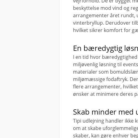
vejrforhold. De er bygget me
beskyttelse mod vind og reg
arrangementer året rundt, u
vinterbryllup. Derudover tilb
hvilket sikrer komfort for g
En bæredygtig løsn
I en tid hvor bæredygtighed b
miljøvenlig løsning til events
materialer som bomuldslærr
miljømæssige fodaftryk. De
flere arrangementer, hvilket
ønsker at minimere deres p
Skab minder med u
Tipi udlejning handler ikke
om at skabe uforglemmelige
skaber, kan gøre enhver be