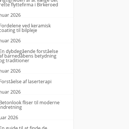
Vigtigheden af at vælge det
rette flyttefirma i Birkeroed
anuar 2026
Fordelene ved keramisk
coating til bilpleje
anuar 2026
En dybdegående forståelse
af barnedåbens betydning
og traditioner
anuar 2026
Forståelse af laserterapi
anuar 2026
Betonlook fliser til moderne
indretning
nuar 2026
En guide til at finde de