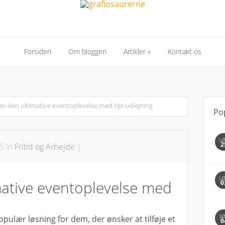
Forsiden
Om bloggen
Artikler
»
Kontakt os
Forsiden
Om bloggen
Artikler
»
Kontakt os
ev den ultimative eventoplevelse med tipi udlejning
Po
L
2
5 in
Fritid og Arbejde
|
L
mative eventoplevelse med
0
S
opulær løsning for dem, der ønsker at tilføje et
0