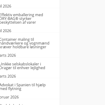
il 2026
Effektiv emballering med
DRY-BAG® styrker
beskyttelsen af varer
il 2026
Container maling til
håndværkere og vognmænd
kræver holdbare løsninger
arts 2026
Unikke selskabslokaler i
Dragør til enhver lejlighed
arts 2026
Advokat i Spanien til hjælp
med flytning
ebruar 2026