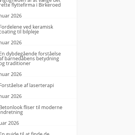
Vigtigheden af at vælge det
rette flyttefirma i Birkeroed
anuar 2026
Fordelene ved keramisk
coating til bilpleje
anuar 2026
En dybdegående forståelse
af barnedåbens betydning
og traditioner
anuar 2026
Forståelse af laserterapi
anuar 2026
Betonlook fliser til moderne
indretning
nuar 2026
En guide til at finde de