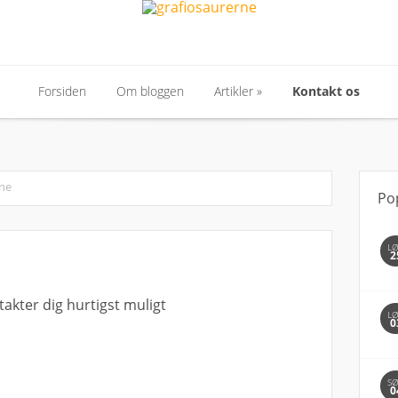
Forsiden
Om bloggen
Artikler
»
Kontakt os
Forsiden
Om bloggen
Artikler
»
Kontakt os
rne
Po
L
2
akter dig hurtigst muligt
L
0
S
0