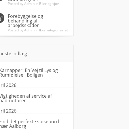
Posted by
Admin
in
Biler og sjov
Forebyggelse og
AN
5
behandling af
arbejdsskader
Posted by
Admin
in
Ikke kategoriseret
neste indlæg
Karnapper: En Vej til Lys og
Rumfølelse i Boligen
ril 2026
Vigtigheden af service af
bådmotorer
ril 2026
Find det perfekte spisebord
nær Aalborg