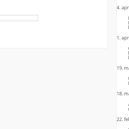
4. apr
1. apr
19. m
18. m
22. f