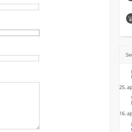
M
0
Se
25. ap
16. ap