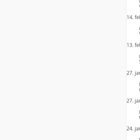
14. f
13. f
27. j
27. j
24. j