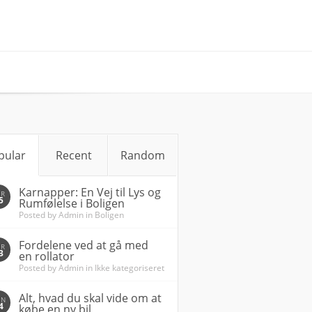
pular
Recent
Random
Karnapper: En Vej til Lys og
ØR
5
Rumfølelse i Boligen
Posted by
Admin
in
Boligen
Fordelene ved at gå med
ØR
3
en rollator
Posted by
Admin
in
Ikke kategoriseret
Alt, hvad du skal vide om at
ØN
4
købe en ny bil