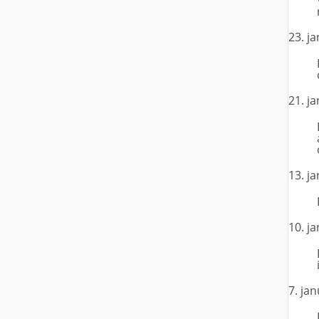
23. j
21. j
13. j
10. j
7. ja