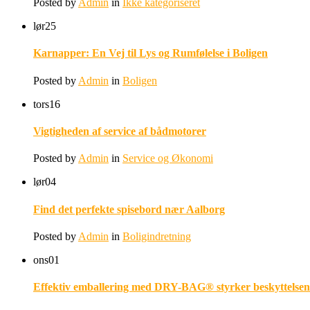
Posted by
Admin
in
Ikke kategoriseret
lør
25
Karnapper: En Vej til Lys og Rumfølelse i Boligen
Posted by
Admin
in
Boligen
tors
16
Vigtigheden af service af bådmotorer
Posted by
Admin
in
Service og Økonomi
lør
04
Find det perfekte spisebord nær Aalborg
Posted by
Admin
in
Boligindretning
ons
01
Effektiv emballering med DRY-BAG® styrker beskyttelsen 