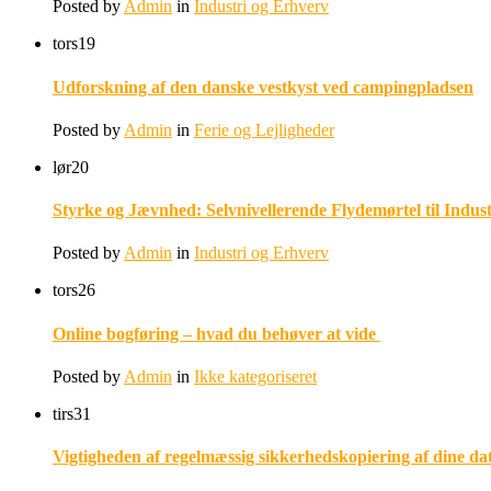
Posted by
Admin
in
Industri og Erhverv
tors
19
Udforskning af den danske vestkyst ved campingpladsen
Posted by
Admin
in
Ferie og Lejligheder
lør
20
Styrke og Jævnhed: Selvnivellerende Flydemørtel til Indust
Posted by
Admin
in
Industri og Erhverv
tors
26
Online bogføring – hvad du behøver at vide
Posted by
Admin
in
Ikke kategoriseret
tirs
31
Vigtigheden af regelmæssig sikkerhedskopiering af dine da