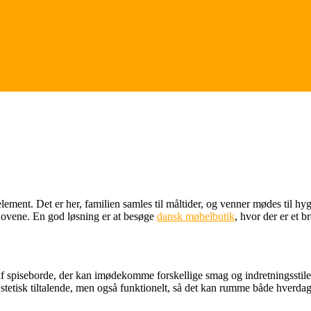
t element. Det er her, familien samles til måltider, og venner mødes til 
behovene. En god løsning er at besøge
dansk møbelbutik
, hvor der er et b
af spiseborde, der kan imødekomme forskellige smag og indretningsstile.
 æstetisk tiltalende, men også funktionelt, så det kan rumme både hverd