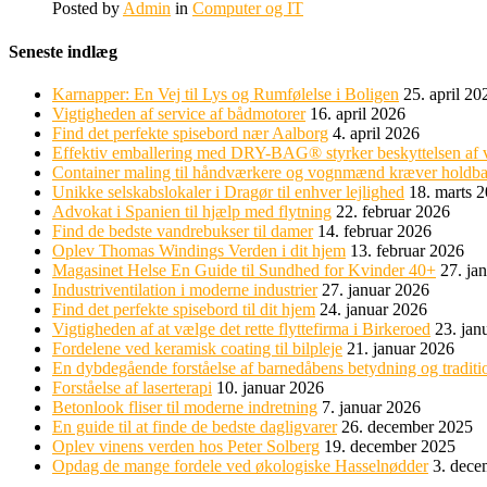
Posted by
Admin
in
Computer og IT
Seneste indlæg
Karnapper: En Vej til Lys og Rumfølelse i Boligen
25. april 20
Vigtigheden af service af bådmotorer
16. april 2026
Find det perfekte spisebord nær Aalborg
4. april 2026
Effektiv emballering med DRY-BAG® styrker beskyttelsen af 
Container maling til håndværkere og vognmænd kræver holdba
Unikke selskabslokaler i Dragør til enhver lejlighed
18. marts 
Advokat i Spanien til hjælp med flytning
22. februar 2026
Find de bedste vandrebukser til damer
14. februar 2026
Oplev Thomas Windings Verden i dit hjem
13. februar 2026
Magasinet Helse En Guide til Sundhed for Kvinder 40+
27. ja
Industriventilation i moderne industrier
27. januar 2026
Find det perfekte spisebord til dit hjem
24. januar 2026
Vigtigheden af at vælge det rette flyttefirma i Birkeroed
23. jan
Fordelene ved keramisk coating til bilpleje
21. januar 2026
En dybdegående forståelse af barnedåbens betydning og traditi
Forståelse af laserterapi
10. januar 2026
Betonlook fliser til moderne indretning
7. januar 2026
En guide til at finde de bedste dagligvarer
26. december 2025
Oplev vinens verden hos Peter Solberg
19. december 2025
Opdag de mange fordele ved økologiske Hasselnødder
3. dece