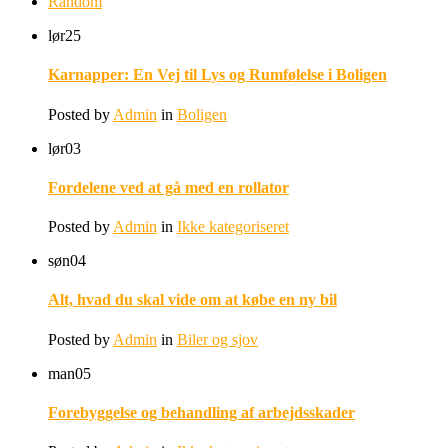
Random
lør
25
Karnapper: En Vej til Lys og Rumfølelse i Boligen
Posted by
Admin
in
Boligen
lør
03
Fordelene ved at gå med en rollator
Posted by
Admin
in
Ikke kategoriseret
søn
04
Alt, hvad du skal vide om at købe en ny bil
Posted by
Admin
in
Biler og sjov
man
05
Forebyggelse og behandling af arbejdsskader