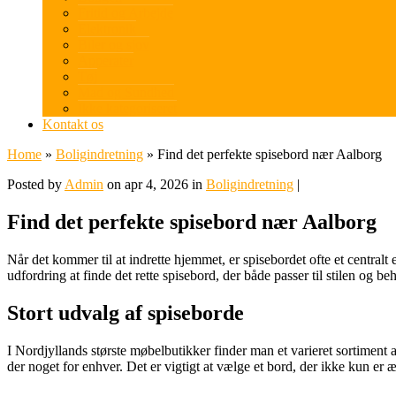
Fritid og Arbejde
Elektronik
Biler og sjov
Apperater
Tøj
Mad og Sundhed
Ikke kategoriseret
Kontakt os
Home
»
Boligindretning
»
Find det perfekte spisebord nær Aalborg
Posted by
Admin
on apr 4, 2026 in
Boligindretning
|
Find det perfekte spisebord nær Aalborg
Når det kommer til at indrette hjemmet, er spisebordet ofte et central
udfordring at finde det rette spisebord, der både passer til stilen og 
Stort udvalg af spiseborde
I Nordjyllands største møbelbutikker finder man et varieret sortiment 
der noget for enhver. Det er vigtigt at vælge et bord, der ikke kun er