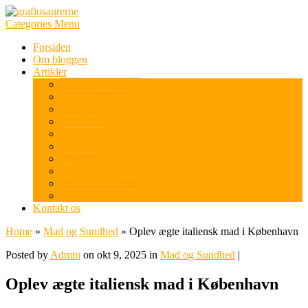
Categories Menu
Forsiden
Om bloggen
Artikler
Sport og friluftsliv
Computer og IT
Boligen
Fritid og Arbejde
Elektronik
Biler og sjov
Apperater
Tøj
Mad og Sundhed
Ikke kategoriseret
Kontakt os
Home
»
Mad og Sundhed
»
Oplev ægte italiensk mad i København
Posted by
Admin
on okt 9, 2025 in
Mad og Sundhed
|
Oplev ægte italiensk mad i København