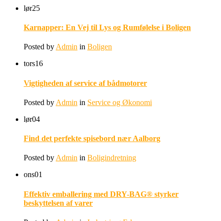
lør
25
Karnapper: En Vej til Lys og Rumfølelse i Boligen
Posted by
Admin
in
Boligen
tors
16
Vigtigheden af service af bådmotorer
Posted by
Admin
in
Service og Økonomi
lør
04
Find det perfekte spisebord nær Aalborg
Posted by
Admin
in
Boligindretning
ons
01
Effektiv emballering med DRY-BAG® styrker
beskyttelsen af varer