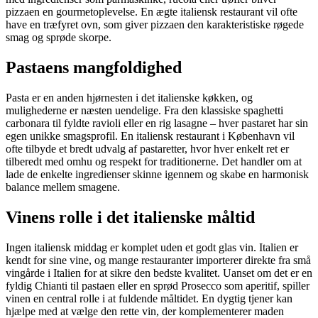
pizzaen en gourmetoplevelse. En ægte italiensk restaurant vil ofte
have en træfyret ovn, som giver pizzaen den karakteristiske røgede
smag og sprøde skorpe.
Pastaens mangfoldighed
Pasta er en anden hjørnesten i det italienske køkken, og
mulighederne er næsten uendelige. Fra den klassiske spaghetti
carbonara til fyldte ravioli eller en rig lasagne – hver pastaret har sin
egen unikke smagsprofil. En italiensk restaurant i København vil
ofte tilbyde et bredt udvalg af pastaretter, hvor hver enkelt ret er
tilberedt med omhu og respekt for traditionerne. Det handler om at
lade de enkelte ingredienser skinne igennem og skabe en harmonisk
balance mellem smagene.
Vinens rolle i det italienske måltid
Ingen italiensk middag er komplet uden et godt glas vin. Italien er
kendt for sine vine, og mange restauranter importerer direkte fra små
vingårde i Italien for at sikre den bedste kvalitet. Uanset om det er en
fyldig Chianti til pastaen eller en sprød Prosecco som aperitif, spiller
vinen en central rolle i at fuldende måltidet. En dygtig tjener kan
hjælpe med at vælge den rette vin, der komplementerer maden