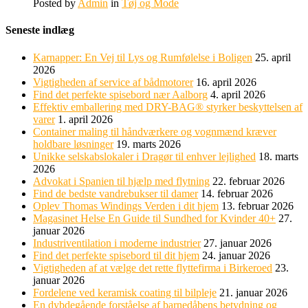
Posted by
Admin
in
Tøj og Mode
Seneste indlæg
Karnapper: En Vej til Lys og Rumfølelse i Boligen
25. april
2026
Vigtigheden af service af bådmotorer
16. april 2026
Find det perfekte spisebord nær Aalborg
4. april 2026
Effektiv emballering med DRY-BAG® styrker beskyttelsen af
varer
1. april 2026
Container maling til håndværkere og vognmænd kræver
holdbare løsninger
19. marts 2026
Unikke selskabslokaler i Dragør til enhver lejlighed
18. marts
2026
Advokat i Spanien til hjælp med flytning
22. februar 2026
Find de bedste vandrebukser til damer
14. februar 2026
Oplev Thomas Windings Verden i dit hjem
13. februar 2026
Magasinet Helse En Guide til Sundhed for Kvinder 40+
27.
januar 2026
Industriventilation i moderne industrier
27. januar 2026
Find det perfekte spisebord til dit hjem
24. januar 2026
Vigtigheden af at vælge det rette flyttefirma i Birkeroed
23.
januar 2026
Fordelene ved keramisk coating til bilpleje
21. januar 2026
En dybdegående forståelse af barnedåbens betydning og