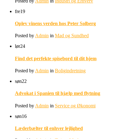
Posted by
Admin
in
Industri og Erhverv
fre
19
Oplev vinens verden hos Peter Solberg
Posted by
Admin
in
Mad og Sundhed
lør
24
Find det perfekte spisebord til dit hjem
Posted by
Admin
in
Boligindretning
søn
22
Advokat i Spanien til hjælp med flytning
Posted by
Admin
in
Service og Økonomi
søn
16
Læderbælter til enhver lejlighed