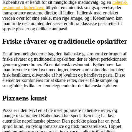
København er kendt for sit mangfoldige madudvalg, og en
italiensk
restaurant i københavn
tilbyder en autentisk smagsoplevelse, der
transporterer gæsterne direkte til Italien. Italiensk mad er elsket
verden over for sine enkle, men rige smage, og i København kan
man finde restauranter, der serverer alt fra klassiske pastaretter til
sprøde pizzaer og delikate antipasti.
Friske råvarer og traditionelle opskrifter
En af hemmelighederne bag den italienske gastronomi er brugen af
friske råvarer og traditionelle opskrifter, der er blevet perfektioneret
gennem generationer. På en italiensk restaurant i København kan
man forvente retter lavet med ingredienser som solmodne tomater,
frisk basilikum, olivenolie af høj kvalitet og håndlavet pasta. Disse
elementer kombineres for at skabe retter, der er både simple og
smagfulde, hvilket er kendetegnende for det italienske køkken.
Pizzaens kunst
Pizza er uden tvivl en af de mest populære italienske retter, og
mange restauranter i København har specialiseret sig i at lave
autentiske napolitanske pizzaer. Den perfekte pizza har en tynd,
sprød bund, en fyldig tomatsauce og frisk mozzarellaost. Toppet
med ingredienser som parmaskinke, rucola eller trøfler bliver