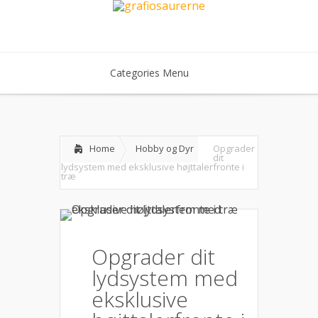
Categories Menu
Home
Hobby og Dyr
Opgrader
dit
lydsystem med eksklusive højttalerfronte i
træ
Opgrader dit
lydsystem med
eksklusive