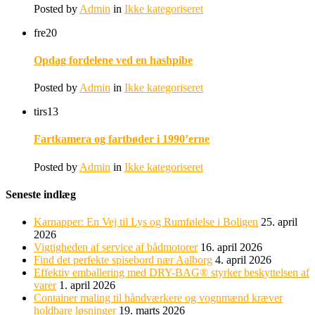
Posted by
Admin
in
Ikke kategoriseret
fre
20
Opdag fordelene ved en hashpibe
Posted by
Admin
in
Ikke kategoriseret
tirs
13
Fartkamera og fartbøder i 1990’erne
Posted by
Admin
in
Ikke kategoriseret
Seneste indlæg
Karnapper: En Vej til Lys og Rumfølelse i Boligen
25. april
2026
Vigtigheden af service af bådmotorer
16. april 2026
Find det perfekte spisebord nær Aalborg
4. april 2026
Effektiv emballering med DRY-BAG® styrker beskyttelsen af
varer
1. april 2026
Container maling til håndværkere og vognmænd kræver
holdbare løsninger
19. marts 2026