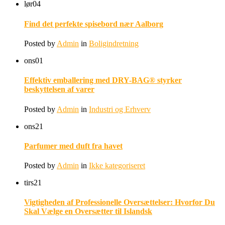
lør
04
Find det perfekte spisebord nær Aalborg
Posted by
Admin
in
Boligindretning
ons
01
Effektiv emballering med DRY-BAG® styrker
beskyttelsen af varer
Posted by
Admin
in
Industri og Erhverv
ons
21
Parfumer med duft fra havet
Posted by
Admin
in
Ikke kategoriseret
tirs
21
Vigtigheden af Professionelle Oversættelser: Hvorfor Du
Skal Vælge en Oversætter til Islandsk