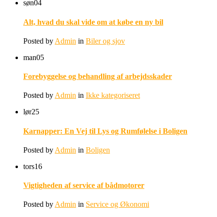
søn
04
Alt, hvad du skal vide om at købe en ny bil
Posted by
Admin
in
Biler og sjov
man
05
Forebyggelse og behandling af arbejdsskader
Posted by
Admin
in
Ikke kategoriseret
lør
25
Karnapper: En Vej til Lys og Rumfølelse i Boligen
Posted by
Admin
in
Boligen
tors
16
Vigtigheden af service af bådmotorer
Posted by
Admin
in
Service og Økonomi