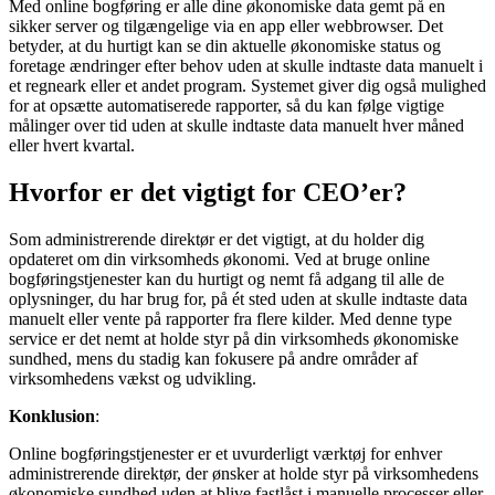
Med online bogføring er alle dine økonomiske data gemt på en
sikker server og tilgængelige via en app eller webbrowser. Det
betyder, at du hurtigt kan se din aktuelle økonomiske status og
foretage ændringer efter behov uden at skulle indtaste data manuelt i
et regneark eller et andet program. Systemet giver dig også mulighed
for at opsætte automatiserede rapporter, så du kan følge vigtige
målinger over tid uden at skulle indtaste data manuelt hver måned
eller hvert kvartal.
Hvorfor er det vigtigt for CEO’er?
Som administrerende direktør er det vigtigt, at du holder dig
opdateret om din virksomheds økonomi. Ved at bruge online
bogføringstjenester kan du hurtigt og nemt få adgang til alle de
oplysninger, du har brug for, på ét sted uden at skulle indtaste data
manuelt eller vente på rapporter fra flere kilder. Med denne type
service er det nemt at holde styr på din virksomheds økonomiske
sundhed, mens du stadig kan fokusere på andre områder af
virksomhedens vækst og udvikling.
Konklusion
:
Online bogføringstjenester er et uvurderligt værktøj for enhver
administrerende direktør, der ønsker at holde styr på virksomhedens
økonomiske sundhed uden at blive fastlåst i manuelle processer eller