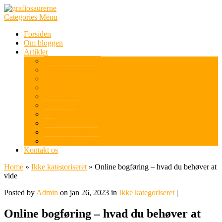
Categories Menu
Forsiden
Om bloggen
Artikler
Sport og friluftsliv
Computer og IT
Boligen
Fritid og Arbejde
Elektronik
Biler og sjov
Apperater
Tøj
Mad og Sundhed
Ikke kategoriseret
Kontakt os
Home
»
Ikke kategoriseret
»
Online bogføring – hvad du behøver at
vide
Posted by
Admin
on jan 26, 2023 in
Ikke kategoriseret
|
Online bogføring – hvad du behøver at