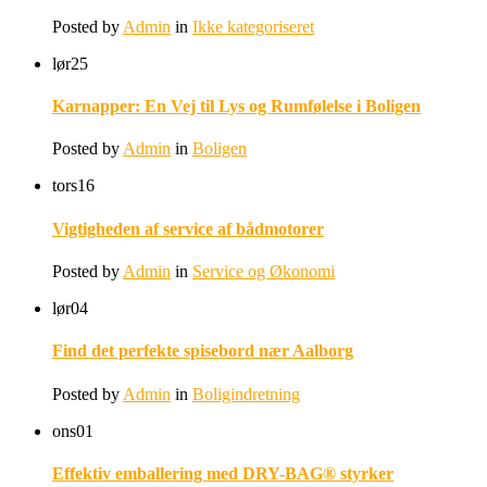
Posted by
Admin
in
Ikke kategoriseret
lør
25
Karnapper: En Vej til Lys og Rumfølelse i Boligen
Posted by
Admin
in
Boligen
tors
16
Vigtigheden af service af bådmotorer
Posted by
Admin
in
Service og Økonomi
lør
04
Find det perfekte spisebord nær Aalborg
Posted by
Admin
in
Boligindretning
ons
01
Effektiv emballering med DRY-BAG® styrker