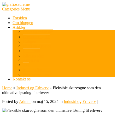
Categories Menu
Forsiden
Om bloggen
Artikler
Sport og friluftsliv
Computer og IT
Boligen
Fritid og Arbejde
Elektronik
Biler og sjov
Apperater
Tøj
Mad og Sundhed
Ikke kategoriseret
Kontakt os
Home
»
Industri og Erhverv
»
Fleksible skurvogne som den
ultimative løsning til erhverv
Posted by
Admin
on maj 15, 2024 in
Industri og Erhverv
|