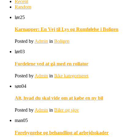
Recent
Random
lør
25
Karnapper: En Vej til Lys og Rumfølelse i Boligen
Posted by
Admin
in
Boligen
lør
03
Fordelene ved at gå med en rollator
Posted by
Admin
in
Ikke kategoriseret
søn
04
Alt, hvad du skal vide om at købe en ny bil
Posted by
Admin
in
Biler og sjov
man
05
Forebyggelse og behandling af arbejdsskader