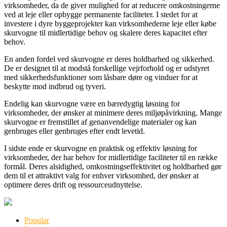
virksomheder, da de giver mulighed for at reducere omkostningerne
ved at leje eller opbygge permanente faciliteter. I stedet for at
investere i dyre byggeprojekter kan virksomhederne leje eller købe
skurvogne til midlertidige behov og skalere deres kapacitet efter
behov.
En anden fordel ved skurvogne er deres holdbarhed og sikkerhed.
De er designet til at modstå forskellige vejrforhold og er udstyret
med sikkerhedsfunktioner som låsbare døre og vinduer for at
beskytte mod indbrud og tyveri.
Endelig kan skurvogne være en bæredygtig løsning for
virksomheder, der ønsker at minimere deres miljøpåvirkning. Mange
skurvogne er fremstillet af genanvendelige materialer og kan
genbruges eller genbruges efter endt levetid.
I sidste ende er skurvogne en praktisk og effektiv løsning for
virksomheder, der har behov for midlertidige faciliteter til en række
formål. Deres alsidighed, omkostningseffektivitet og holdbarhed gør
dem til et attraktivt valg for enhver virksomhed, der ønsker at
optimere deres drift og ressourceudnyttelse.
Popular