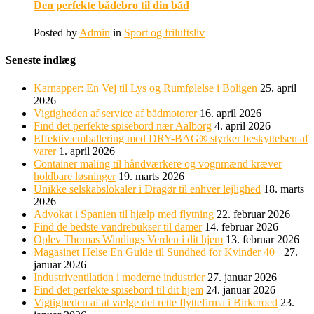
Den perfekte bådebro til din båd
Posted by
Admin
in
Sport og friluftsliv
Seneste indlæg
Karnapper: En Vej til Lys og Rumfølelse i Boligen
25. april
2026
Vigtigheden af service af bådmotorer
16. april 2026
Find det perfekte spisebord nær Aalborg
4. april 2026
Effektiv emballering med DRY-BAG® styrker beskyttelsen af
varer
1. april 2026
Container maling til håndværkere og vognmænd kræver
holdbare løsninger
19. marts 2026
Unikke selskabslokaler i Dragør til enhver lejlighed
18. marts
2026
Advokat i Spanien til hjælp med flytning
22. februar 2026
Find de bedste vandrebukser til damer
14. februar 2026
Oplev Thomas Windings Verden i dit hjem
13. februar 2026
Magasinet Helse En Guide til Sundhed for Kvinder 40+
27.
januar 2026
Industriventilation i moderne industrier
27. januar 2026
Find det perfekte spisebord til dit hjem
24. januar 2026
Vigtigheden af at vælge det rette flyttefirma i Birkeroed
23.