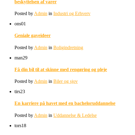
beskyttelsen af varer
Posted by
Admin
in
Industri og Erhverv
ons
01
Geniale gaveideer
Posted by
Admin
in
Boligindretning
man
29
Få din bil til at skinne med rengøring og pleje
Posted by
Admin
in
Biler og sjov
tirs
23
En karriere på havet med en bacheloruddannelse
Posted by
Admin
in
Uddannelse & Ledelse
tors
18