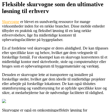
Fleksible skurvogne som den ultimative
løsning til erhverv
Skurvogne
er blevet en uundværlig ressource for mange
virksomheder inden for en række brancher. Disse mobile enheder
tilbyder en praktisk og fleksibel løsning til en lang række
erhvervsbehov, lige fra midlertidige kontorer til
opbevaringsfaciliteter på byggepladser.
En af fordelene ved skurvogne er deres alsidighed. De kan tilpasses
efter specifikke krav og behov, hvilket gør dem velegnede til
forskellige formål. For eksempel kan en skurvogn konverteres til et
midlertidigt kontor med skriveborde, stole og computerudstyr eller
bruges som et opbevaringsrum til byggematerialer og værktøj.
Desuden er skurvogne lette at transportere og installere på
forskellige steder, hvilket gør dem ideelle til midlertidige projekter
eller arbejde på forskellige lokationer. De kan også tilsluttes
strømforsyning og vandforsyning for at opfylde specifikke krav og
sikre, at medarbejderne har de nødvendige faciliteter til rådighed.
Skurvogne er også en omkostningseffektiv løsning for