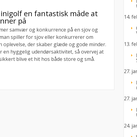
inigolf en fantastisk måde at
14. f
enner på
emmer samvær og konkurrence på en sjov og
an spiller for sjov eller konkurrerer om
13. f
en oplevelse, der skaber glæde og gode minder.
 en hyggelig udendørsaktivitet, så overvej at
 sikkert blive et hit hos både store og små.
27. j
27. j
24. j