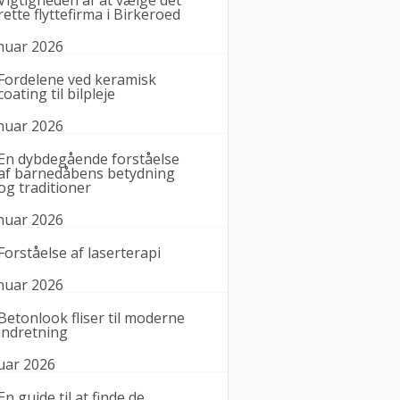
Vigtigheden af at vælge det
rette flyttefirma i Birkeroed
anuar 2026
Fordelene ved keramisk
coating til bilpleje
anuar 2026
En dybdegående forståelse
af barnedåbens betydning
og traditioner
anuar 2026
Forståelse af laserterapi
anuar 2026
Betonlook fliser til moderne
indretning
nuar 2026
En guide til at finde de