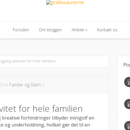
Forsiden
Om bloggen
Artikler
»
Kontakt os
Forsiden
Om bloggen
Artikler
»
Kontakt os
ggelig aktivitet for hele familien
Po
L
2
25 in
Familie og Børn
|
L
vitet for hele familien
0
 kreative forhindringer tilbyder minigolf en
e og underholdning, hvilket gør det til en
S
0