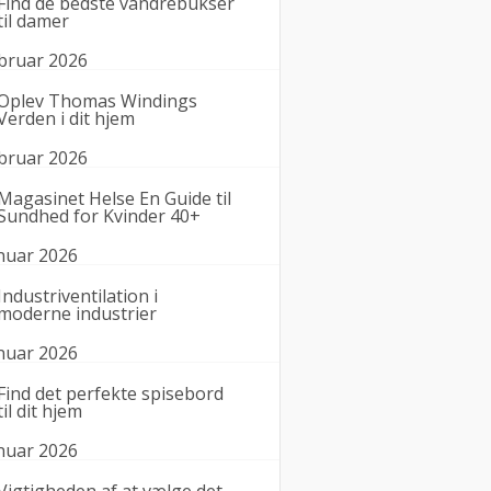
Find de bedste vandrebukser
til damer
ebruar 2026
Oplev Thomas Windings
Verden i dit hjem
ebruar 2026
Magasinet Helse En Guide til
Sundhed for Kvinder 40+
anuar 2026
Industriventilation i
moderne industrier
anuar 2026
Find det perfekte spisebord
til dit hjem
anuar 2026