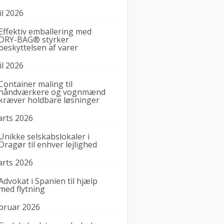
il 2026
Effektiv emballering med
DRY-BAG® styrker
beskyttelsen af varer
il 2026
Container maling til
håndværkere og vognmænd
kræver holdbare løsninger
arts 2026
Unikke selskabslokaler i
Dragør til enhver lejlighed
arts 2026
Advokat i Spanien til hjælp
med flytning
ebruar 2026