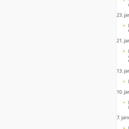
23. j
21. j
13. j
10. j
7. ja