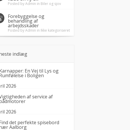
Posted by
Admin
in
Biler og sjov
Forebyggelse og
AN
5
behandling af
arbejdsskader
Posted by
Admin
in
Ikke kategoriseret
neste indlæg
Karnapper: En Vej til Lys og
Rumfølelse i Boligen
ril 2026
Vigtigheden af service af
bådmotorer
ril 2026
Find det perfekte spisebord
nær Aalborg