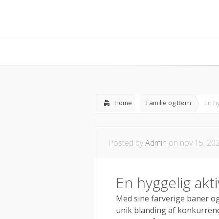
Home
Familie og Børn
En hy
Posted by
Admin
on nov 15, 20
En hyggelig akti
Med sine farverige baner og
unik blanding af konkurrenc