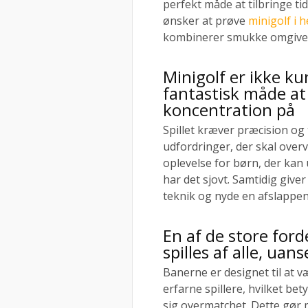
perfekt måde at tilbringe t
ønsker at prøve
minigolf i 
kombinerer smukke omgivel
Minigolf er ikke ku
fantastisk måde at
koncentration på
Spillet kræver præcision og
udfordringer, der skal overv
oplevelse for børn, der kan
har det sjovt. Samtidig give
teknik og nyde en afslappen
En af de store ford
spilles af alle, uans
Banerne er designet til at 
erfarne spillere, hvilket bet
sig overmatchet. Dette gør mi