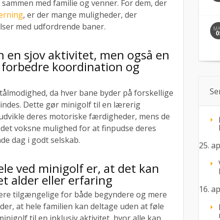
id sammen med familie og venner. For dem, der
herning
, er der mange muligheder, der
ser med udfordrende baner.
M
0
n en sjov aktivitet, men også en
 forbedre koordination og
Se
 tålmodighed, da hver bane byder på forskellige
indes. Dette gør minigolf til en lærerig
 udvikle deres motoriske færdigheder, mens de
r det voksne mulighed for at finpudse deres
de dag i godt selskab.
25. ap
ele ved minigolf er, at det kan
et alder eller erfaring
16. ap
være tilgængelige for både begyndere og mere
yder, at hele familien kan deltage uden at føle
nigolf til en inklusiv aktivitet, hvor alle kan