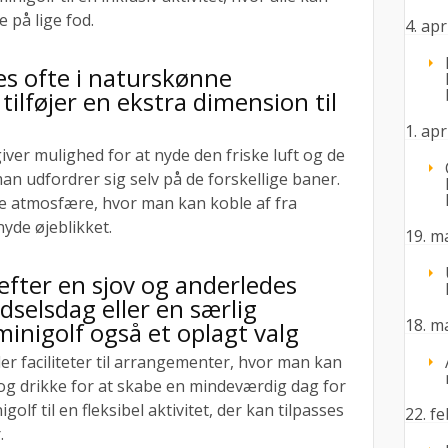
 på lige fod.
4. apr
es ofte i naturskønne
tilføjer en ekstra dimension til
1. apr
giver mulighed for at nyde den friske luft og de
 udfordrer sig selv på de forskellige baner.
e atmosfære, hvor man kan koble af fra
yde øjeblikket.
19. m
efter en sjov og anderledes
dselsdag eller en særlig
18. m
inigolf også et oplagt valg
er faciliteter til arrangementer, hvor man kan
og drikke for at skabe en mindeværdig dag for
golf til en fleksibel aktivitet, der kan tilpasses
22. f
.