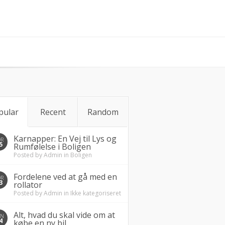
pular
Recent
Random
Karnapper: En Vej til Lys og
ØR
5
Rumfølelse i Boligen
Posted by
Admin
in
Boligen
Fordelene ved at gå med en
ØR
3
rollator
Posted by
Admin
in
Ikke kategoriseret
Alt, hvad du skal vide om at
ØN
4
købe en ny bil